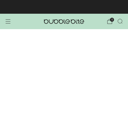
🚚 BREZPLAČNA POŠTNINA NAD 40€!
0