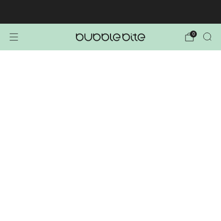
🚚 BREZPLAČNA POŠTNINA NAD 40€!
0