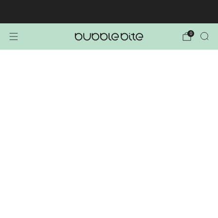
🚚 BREZPLAČNA POŠTNINA NAD 40€!
0