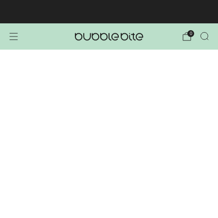
🚚 BREZPLAČNA POŠTNINA NAD 40€!
0