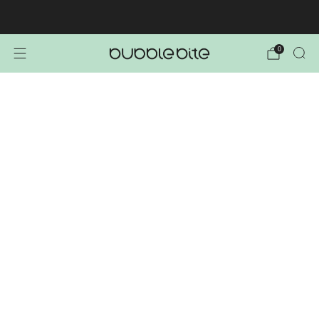
🚚 BREZPLAČNA POŠTNINA NAD 40€!
0