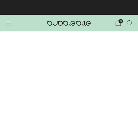
🚚 BREZPLAČNA POŠTNINA NAD 40€!
0