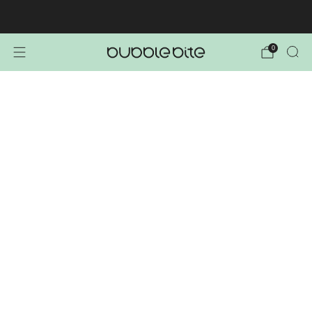
🚚 BREZPLAČNA POŠTNINA NAD 40€!
0