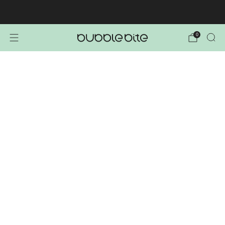
🚚 BREZPLAČNA POŠTNINA NAD 40€!
0