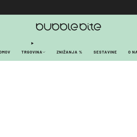
🚚 BREZPLAČNA POŠTNINA NAD 40€!
OMOV
TRGOVINA
ZNIŽANJA %
SESTAVINE
O N