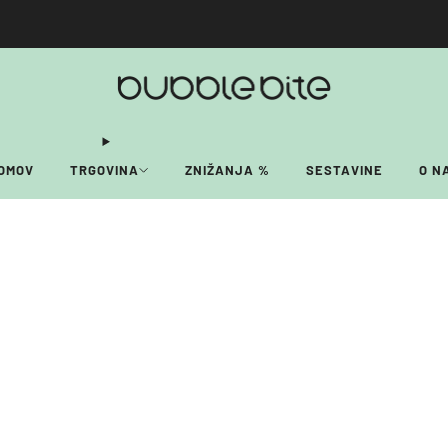
🚚 BREZPLAČNA POŠTNINA NAD 40€!
OMOV
TRGOVINA
ZNIŽANJA %
SESTAVINE
O N