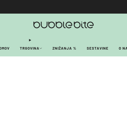
🚚 BREZPLAČNA POŠTNINA NAD 40€!
OMOV
TRGOVINA
ZNIŽANJA %
SESTAVINE
O N