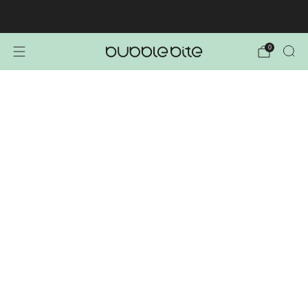
🚚 BREZPLAČNA POŠTNINA NAD 40€!
0