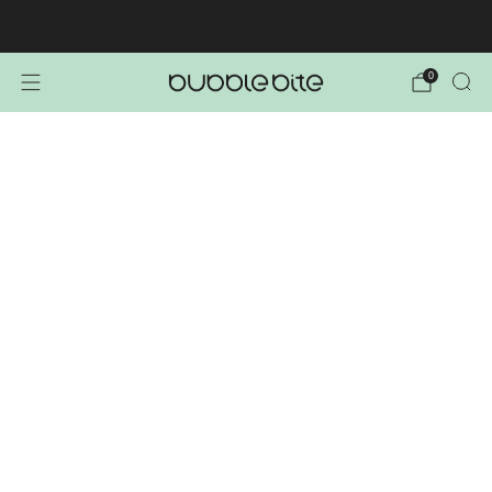
🚚 BREZPLAČNA POŠTNINA NAD 40€!
0