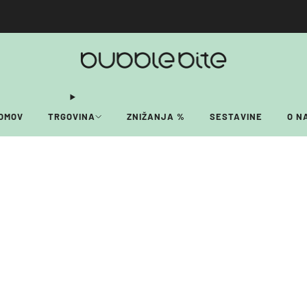
🚚 BREZPLAČNA POŠTNINA NAD 40€!
OMOV
TRGOVINA
ZNIŽANJA %
SESTAVINE
O N