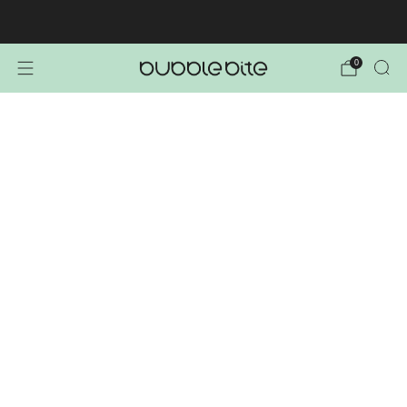
🚚 BREZPLAČNA POŠTNINA NAD 40€!
0