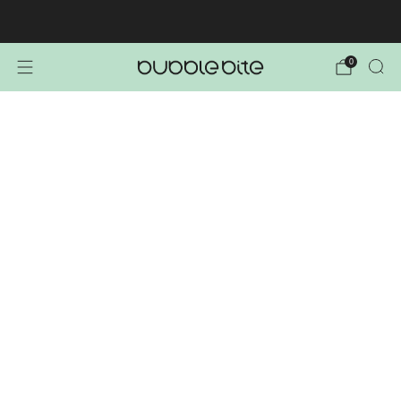
🚚 BREZPLAČNA POŠTNINA NAD 40€!
0