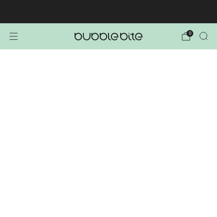
🚚 BREZPLAČNA POŠTNINA NAD 40€!
0