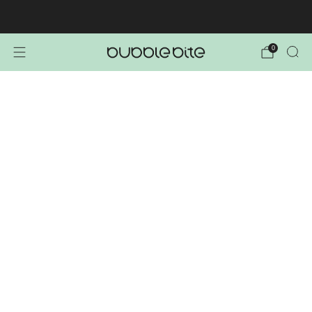
🚚 BREZPLAČNA POŠTNINA NAD 40€!
0