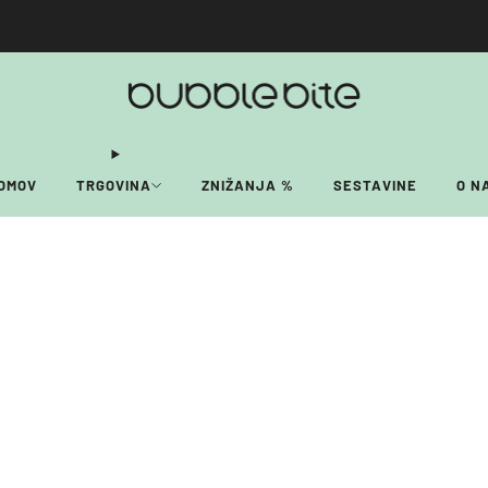
🚚 BREZPLAČNA POŠTNINA NAD 40€!
OMOV
TRGOVINA
ZNIŽANJA %
SESTAVINE
O N