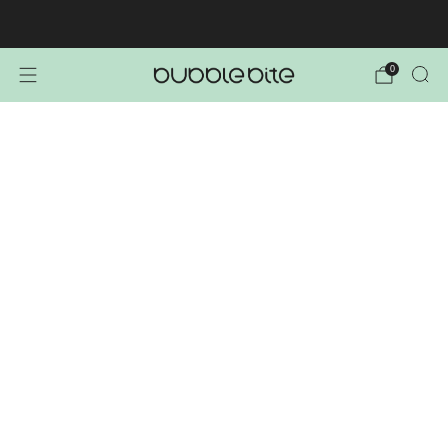
🚚 BREZPLAČNA POŠTNINA NAD 40€!
0