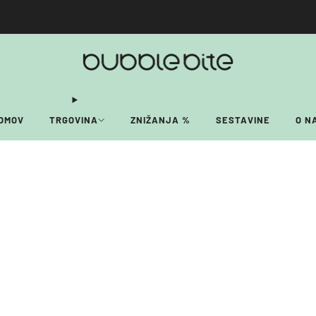
🚚 BREZPLAČNA POŠTNINA NAD 40€!
OMOV
TRGOVINA
ZNIŽANJA %
SESTAVINE
O N