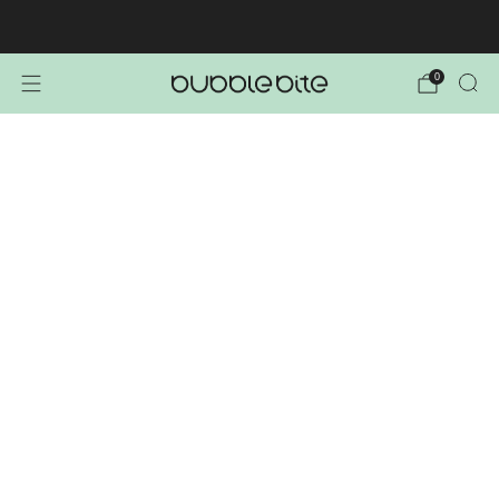
🚚 BREZPLAČNA POŠTNINA NAD 40€!
0