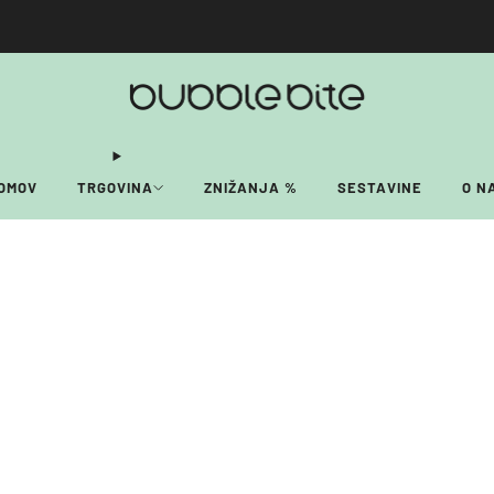
🚚 BREZPLAČNA POŠTNINA NAD 40€!
OMOV
TRGOVINA
ZNIŽANJA %
SESTAVINE
O N